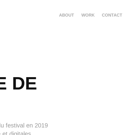
ABOUT
WORK
CONTACT
 DE 
du festival en 2019
et digitales.