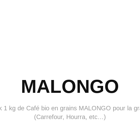
MALONGO
k 1 kg de Café bio en grains MALONGO pour la gra
(Carrefour, Hourra, etc…)