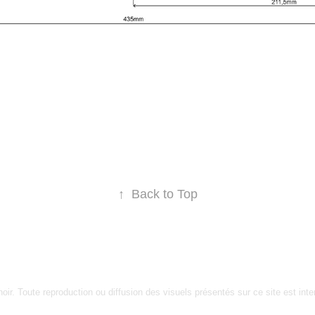
↑
Back to Top
oir. Toute reproduction ou diffusion des visuels présentés sur ce site est inter